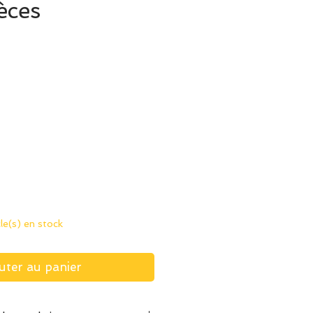
èces
ix
cle(s) en stock
uter au panier