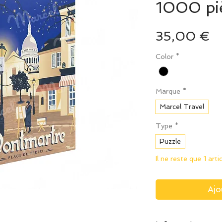
1000 pi
Pr
35,00 €
Color
*
Marque
*
Marcel Travel
Type
*
Puzzle
Il ne reste que 1 arti
Ajo