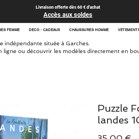
Livraison offerte dès 60 € d'achat
Accès aux soldes
RES FEMME
DECO - CADEAUX
CHAUSSURES HOMME
VETEMENT
 indépendante située à Garches.
igne ou découvrir les modèles directement en bou
Puzzle F
landes 1
Pr
35,00 €