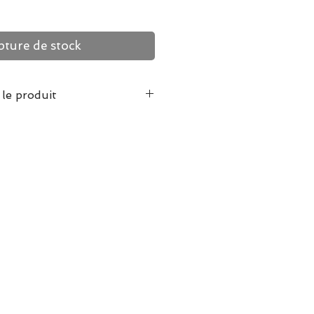
ture de stock
 le produit
 des pins landais avec ce
ces Forêt des LANDES
,
et offrez-vous la possibilité
 fois que vous l’aurez
le assemblé: 48 x 68 cm
: 23 x 33 x 4,5 cm, 670
agne
dit aux enfants de 0 à 3