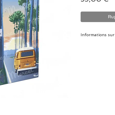
Rup
Informations sur
Profitez du calme
puzzle 1000 piè
pelliculage mat, 
de l’encadrer une
terminé !
Dimensions puzz
Dimensions boite
grammes
Fabriqué en Esp
Normes CE, inter
ans