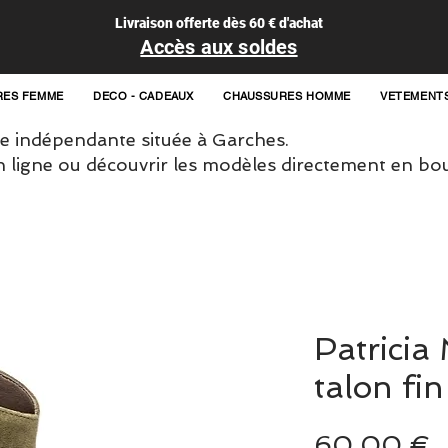
Livraison offerte dès 60 € d'achat
Accès aux soldes
RES FEMME
DECO - CADEAUX
CHAUSSURES HOMME
VETEMENT
 indépendante située à Garches.
igne ou découvrir les modèles directement en bou
Patricia
talon fin
P
60,00 €