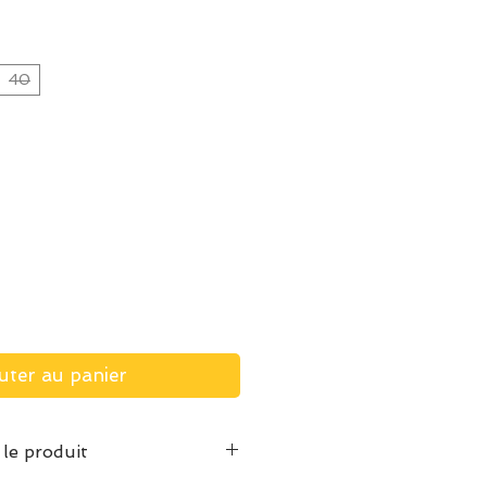
40
uter au panier
 le produit