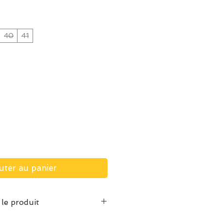
40
41
uter au panier
 le produit