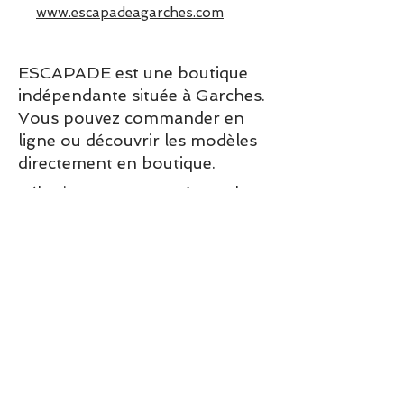
www.escapadeagarches.com
ESCAPADE est une boutique
indépendante située à Garches.
Vous pouvez commander en
ligne ou découvrir les modèles
directement en boutique.
Sélection ESCAPADE à Garches
– un modèle pensé pour allier
confort, style et élégance au
quotidien.