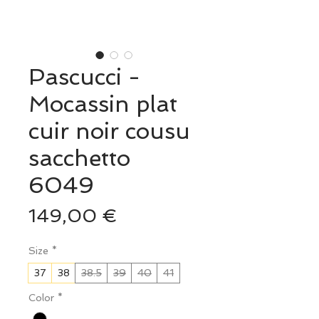
Pascucci -
Mocassin plat
cuir noir cousu
sacchetto
6049
Prix
149,00 €
Size
*
37
38
38.5
39
40
41
Color
*