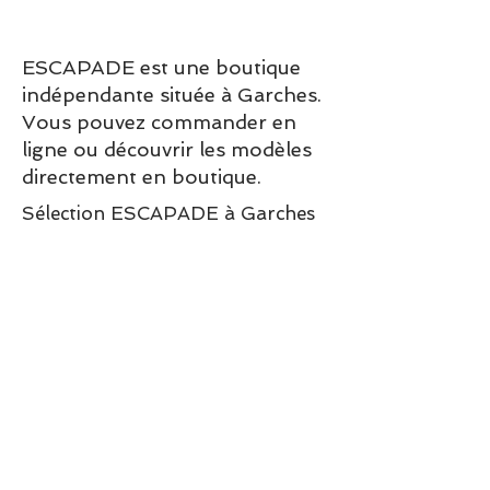
Matières : cuir gras
Doublure Cuir
ESCAPADE est une boutique
Détails :
indépendante située à Garches.
Hauteur du talon : 2,5 cm
Vous pouvez commander en
Semelle : 1,5 cm
ligne ou découvrir les modèles
directement en boutique.
Sélection ESCAPADE à Garches
– un modèle pensé pour allier
confort, style et élégance au
quotidien.