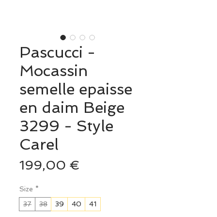
Pascucci -
Mocassin
semelle epaisse
en daim Beige
3299 - Style
Carel
Prix
199,00 €
Size
*
37
38
39
40
41