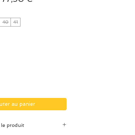
original
promotionnel
40
41
uter au panier
 le produit