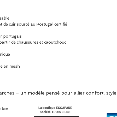
-
sable
t de cuir sourcé au Portugal certifié
er portugais
 partir de chaussures et caoutchouc
nique
ure en mesh
hes – un modèle pensé pour allier confort, style 
La boutique ESCAPADE
erture
Société TROIS LIENS