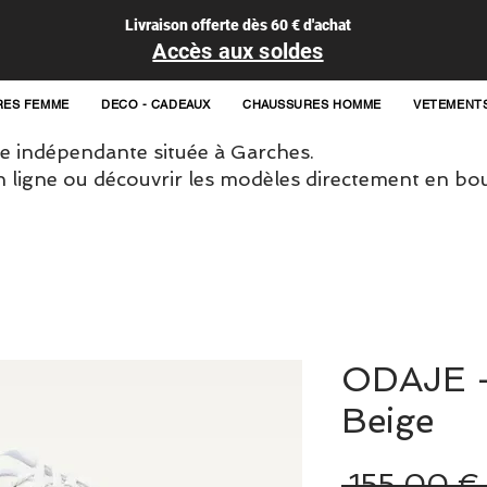
Livraison offerte dès 60 € d'achat
Accès aux soldes
RES FEMME
DECO - CADEAUX
CHAUSSURES HOMME
VETEMENT
 indépendante située à Garches.
igne ou découvrir les modèles directement en bou
ODAJE -
Beige
 155,00 €