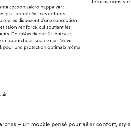
Informations sur
nte cocoon velcro nappa vert
Chaussant : Nous
es plus appréciées des enfants.
prendre votre po
le, elles disposent d’une conception
Dessus/Tige : Cu
et talon renforcé, qui soutient les
Doublure : Cuir
s. Doublées de cuir à l'intérieur,
e en caoutchouc souple qui s'élève
Semelle intérieur
d, pour une protection optimale même
Semelle extérie
Cuir
hes – un modèle pensé pour allier confort, style 