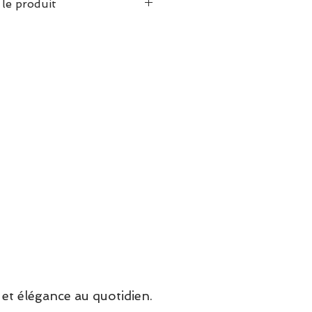
 le produit
 vous conseillons de
inture habituelle.
ir
e : Cuir
ure : Gomme
et élégance au quotidien.