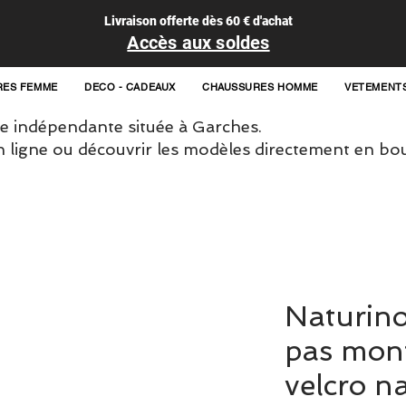
Livraison offerte dès 60 € d'achat
Accès aux soldes
RES FEMME
DECO - CADEAUX
CHAUSSURES HOMME
VETEMENT
 indépendante située à Garches.
igne ou découvrir les modèles directement en bou
Naturino
pas mon
velcro n