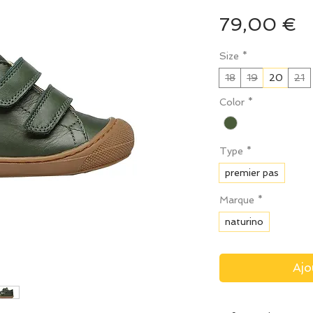
P
79,00 €
Size
*
18
19
20
21
Color
*
Type
*
premier pas
Marque
*
naturino
Ajo