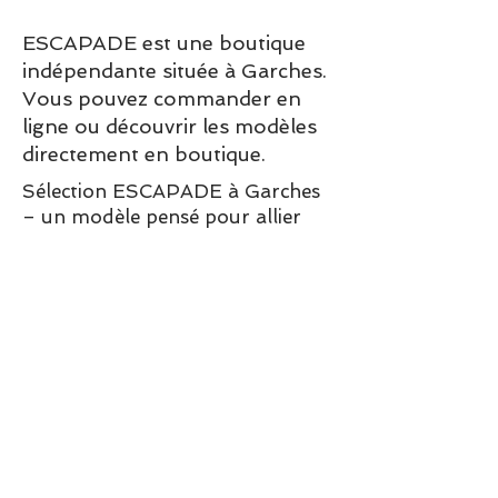
conseillons de prendre votre
ESCAPADE est une boutique
pointure habituelle.
indépendante située à Garches.
Dessus/Tige : Cuir
Vous pouvez commander en
Doublure : Cuir
ligne ou découvrir les modèles
Semelle intérieure : Cuir
directement en boutique.
Semelle extérieure : Gomme
Sélection ESCAPADE à Garches
– un modèle pensé pour allier
confort, style et élégance au
quotidien.