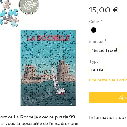
Pr
15,00 €
Color
*
Marque
*
Marcel Travel
Type
*
Puzzle
Il ne reste que 1 arti
Ajo
port de La Rochelle avec ce
puzzle 99
Informations sur
rez-vous la possibilité de l’encadrer une