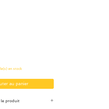
ix
cle(s) en stock
uter au panier
 le produit