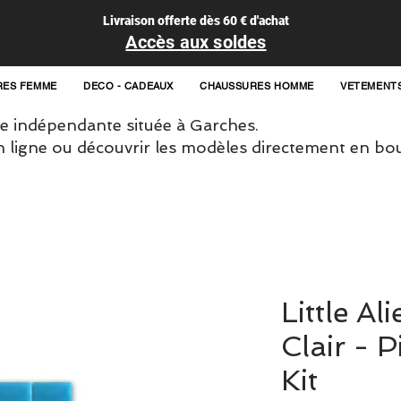
Livraison offerte dès 60 € d'achat
Accès aux soldes
RES FEMME
DECO - CADEAUX
CHAUSSURES HOMME
VETEMENT
 indépendante située à Garches.
igne ou découvrir les modèles directement en bou
Little Al
Clair - P
Kit