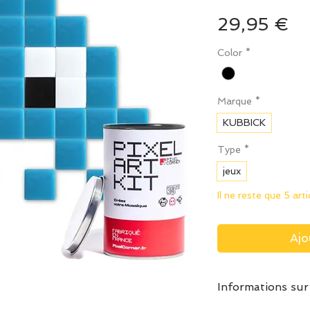
Pr
29,95 €
Color
*
Marque
*
KUBBICK
Type
*
jeux
Il ne reste que 5 art
Ajo
Informations sur