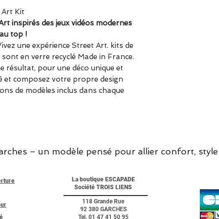
Dimensions = 
 Art Kit
classiques de 
 Art inspirés des jeux vidéos modernes
Temps d'asse
au top !
Fabriqué en F
vez une expérience Street Art. kits de
Verre recyclé
ont en verre recyclé Made in France.
Kit de réalisa
 résultat, pour une déco unique et
Un kit DIY tout
ité et composez votre propre design
créez une décora
isons de modèles inclus dans chaque
de verre à fixer 
comme en extérie
dans votre Pixel A
attaches murales,
- Accessible aux
hes – un modèle pensé pour allier confort, style 
surveillance d'un
- Véritable carre
masse et issu de 
La boutique ESCAPADE
erture
Société TROIS LIENS
- Des couleurs 
garanti !
118 Grande Rue
our
92 380 GARCHES
té
Tel. 01 47 41 50 95