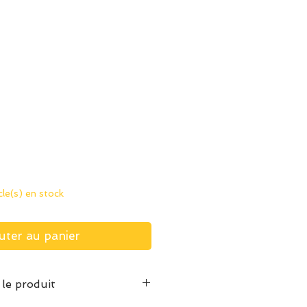
ix
icle(s) en stock
uter au panier
 le produit