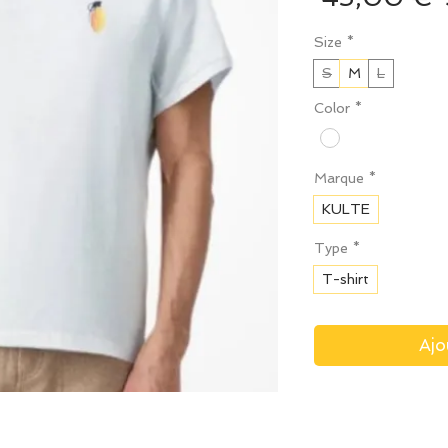
Size
*
S
M
L
Color
*
Marque
*
KULTE
Type
*
T-shirt
Ajo