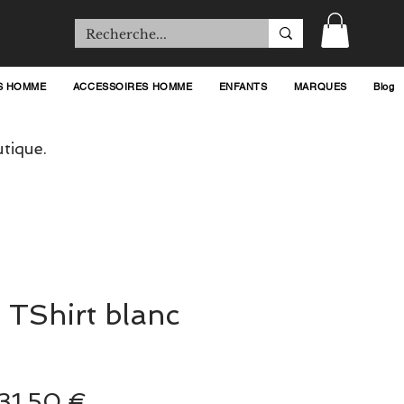
S HOMME
ACCESSOIRES HOMME
ENFANTS
MARQUES
Blog
tique.
TShirt blanc
Prix
Prix
31,50 €