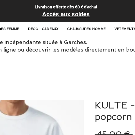
Livraison offerte dès 60 € d'achat
Accès aux soldes
RES FEMME
DECO - CADEAUX
CHAUSSURES HOMME
VETEMENT
 indépendante située à Garches.
igne ou découvrir les modèles directement en bou
KULTE - 
popcorn
 45,00 € 