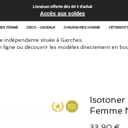
Livraison offerte dès 60 € d'achat
Accès aux soldes
RES FEMME
DECO - CADEAUX
CHAUSSURES HOMME
VETEMENT
 indépendante située à Garches.
igne ou découvrir les modèles directement en bou
Isotoner 
Femme 
Pr
33,90 €