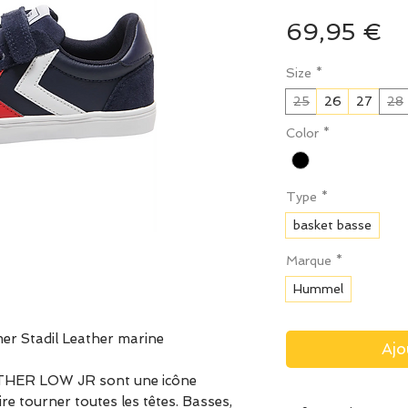
Pr
69,95 €
Size
*
25
26
27
28
Color
*
Type
*
basket basse
Marque
*
Hummel
r Stadil Leather marine
Ajo
HER LOW JR sont une icône
e tourner toutes les têtes. Basses,