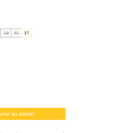
ix
29
30
37
uter au panier