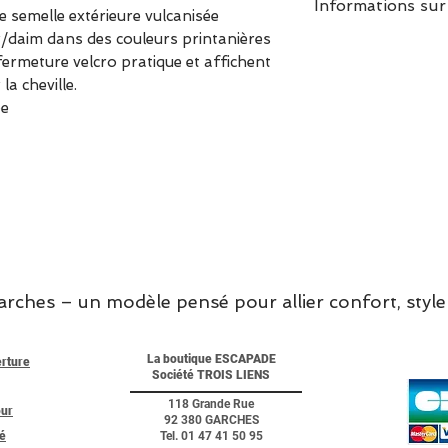
Informations sur
e semelle extérieure vulcanisée
ir/daim dans des couleurs printanières
Ce modèle chaus
fermeture velcro pratique et affichent
la cheville.
ée
hes – un modèle pensé pour allier confort, style 
La boutique ESCAPADE
erture
Société TROIS LIENS
118 Grande Rue
our
92 380 GARCHES
té
Tel. 01 47 41 50 95