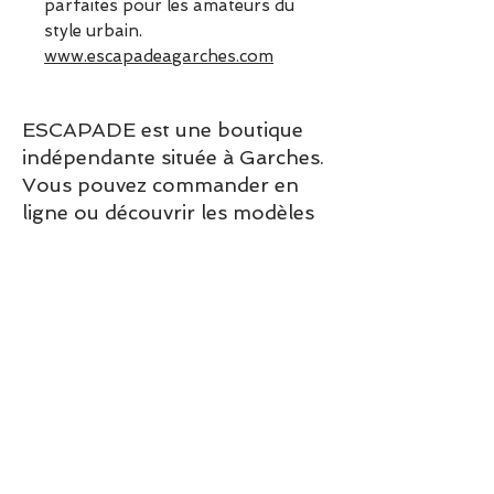
parfaites pour les amateurs du
style urbain.
www.escapadeagarches.com
ESCAPADE est une boutique
indépendante située à Garches.
Vous pouvez commander en
ligne ou découvrir les modèles
directement en boutique.
Sélection ESCAPADE à Garches
– un modèle pensé pour allier
confort, style et élégance au
quotidien.