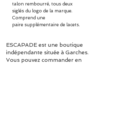
talon rembourré, tous deux
siglés du logo de la marque.
Comprend
une
paire
supplémentaire
de
lacets
.
ESCAPADE est une boutique
indépendante située à Garches.
Vous pouvez commander en
ligne ou découvrir les modèles
directement en boutique.
Sélection ESCAPADE à Garches
– un modèle pensé pour allier
confort, style et élégance au
quotidien.