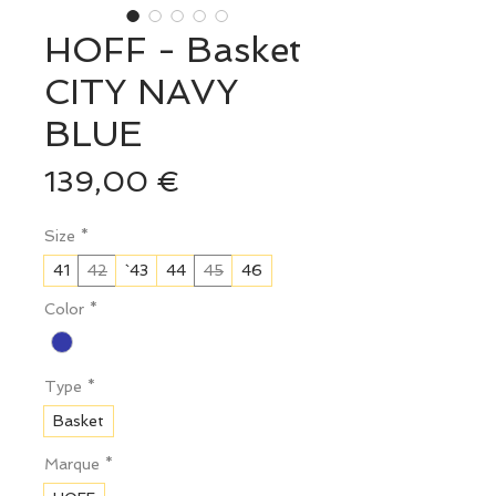
HOFF - Basket
CITY NAVY
BLUE
Prix
139,00 €
Size
*
41
42
`43
44
45
46
Color
*
Type
*
Basket
Marque
*