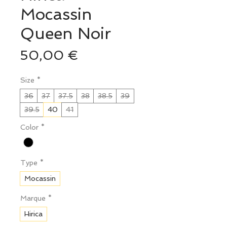
Mocassin
Queen Noir
Prix
50,00 €
Size
*
36
37
37.5
38
38.5
39
39.5
40
41
Color
*
Type
*
Mocassin
Marque
*
Hirica