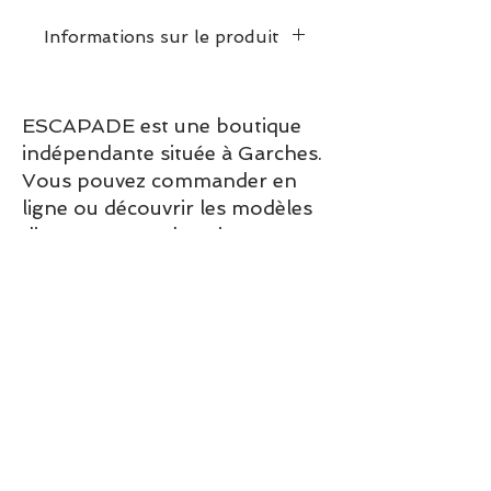
Informations sur le produit
Ce modèle chausse
normalement
ESCAPADE est une boutique
indépendante située à Garches.
Vous pouvez commander en
ligne ou découvrir les modèles
directement en boutique.
Sélection ESCAPADE à Garches
– un modèle pensé pour allier
confort, style et élégance au
quotidien.