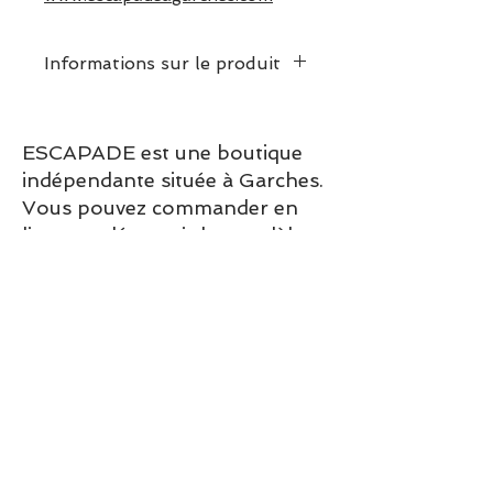
Informations sur le produit
Ce modèle chausse
normalement
ESCAPADE est une boutique
indépendante située à Garches.
Vous pouvez commander en
ligne ou découvrir les modèles
directement en boutique.
Sélection ESCAPADE à Garches
– un modèle pensé pour allier
confort, style et élégance au
quotidien.