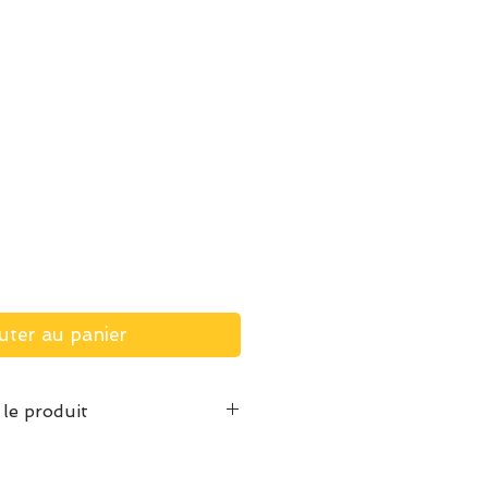
uter au panier
 le produit
ien :
ine à 30° (voir étiquette