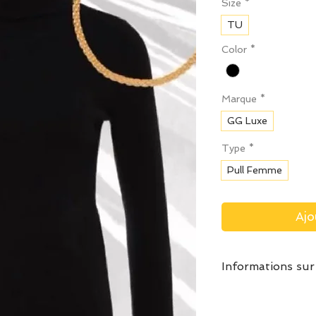
Size
*
TU
Color
*
Marque
*
GG Luxe
Type
*
Pull Femme
Ajo
Informations sur
Conseils d'entret
Lavage en mach