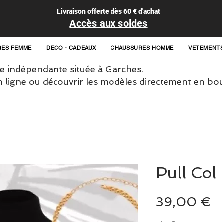
Livraison offerte dès 60 € d'achat
Accès aux soldes
RES FEMME
DECO - CADEAUX
CHAUSSURES HOMME
VETEMENT
 indépendante située à Garches.
igne ou découvrir les modèles directement en bou
Pull Col
P
39,00 €