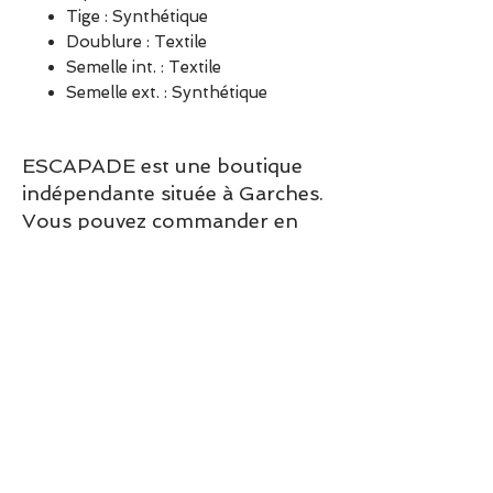
Tige : Synthétique
Doublure : Textile
Semelle int. : Textile
Semelle ext. : Synthétique
ESCAPADE est une boutique
indépendante située à Garches.
Vous pouvez commander en
ligne ou découvrir les modèles
directement en boutique.
Sélection ESCAPADE à Garches
– un modèle pensé pour allier
confort, style et élégance au
quotidien.