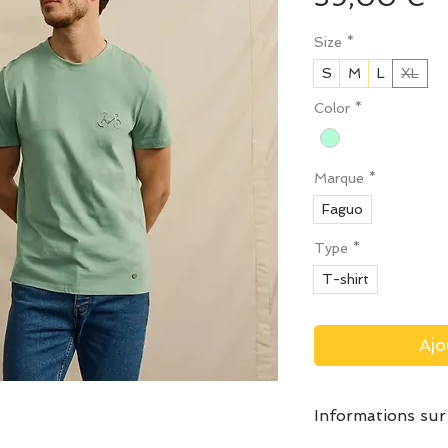
Size
*
S
M
L
XL
Color
*
Marque
*
Faguo
Type
*
T-shirt
Ajo
Informations sur