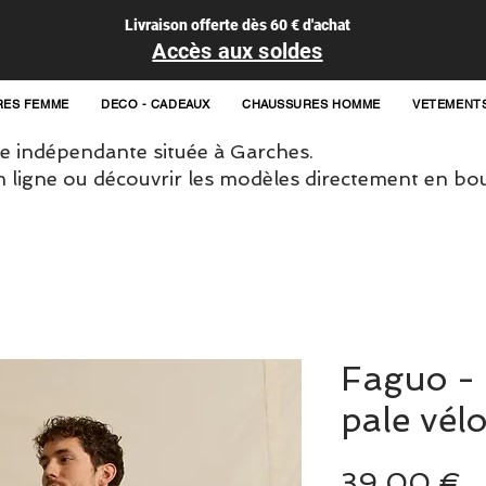
Livraison offerte dès 60 € d'achat
Accès aux soldes
RES FEMME
DECO - CADEAUX
CHAUSSURES HOMME
VETEMENT
 indépendante située à Garches.
igne ou découvrir les modèles directement en bou
Faguo -
pale vél
P
39,00 €