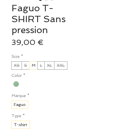
Faguo T-
SHIRT Sans
pression
Prix
39,00 €
Size
*
XS
S
M
L
XL
XXL
Color
*
Marque
*
Faguo
Type
*
T-shirt