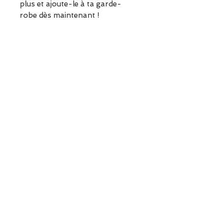
plus et ajoute-le à ta garde-
robe dès maintenant !
Points clés :
Matière jersey
Broderie skate "sans pression"
1 arbre planté
Informations sur le produit
100% coton dont 40% recyclé
ESCAPADE est une boutique
indépendante située à Garches.
Vous pouvez commander en
ligne ou découvrir les modèles
directement en boutique.
Sélection ESCAPADE à Garches
– un modèle pensé pour allier