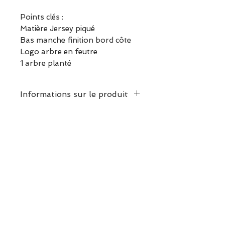
Points clés :
Matière Jersey piqué
Bas manche finition bord côte
Logo arbre en feutre
1 arbre planté
Informations sur le produit
100% coton dont 50% recyclé
ESCAPADE est une boutique
indépendante située à Garches.
Vous pouvez commander en
ligne ou découvrir les modèles
directement en boutique.
Sélection ESCAPADE à Garches
– un modèle pensé pour allier