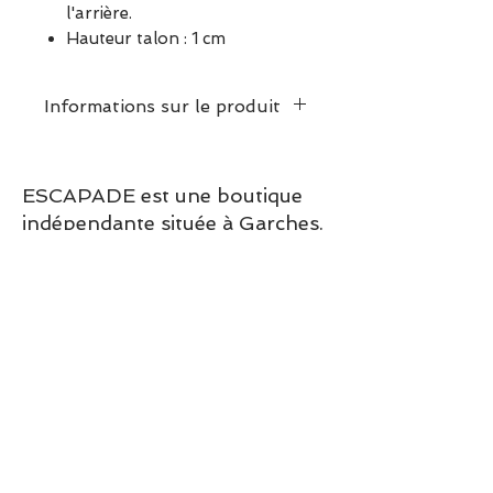
l'arrière.
Hauteur talon : 1 cm
Informations sur le produit
www.escapadeagarches.com
ESCAPADE est une boutique
indépendante située à Garches.
Vous pouvez commander en
ligne ou découvrir les modèles
directement en boutique.
Sélection ESCAPADE à Garches
– un modèle pensé pour allier
confort, style et élégance au
quotidien.