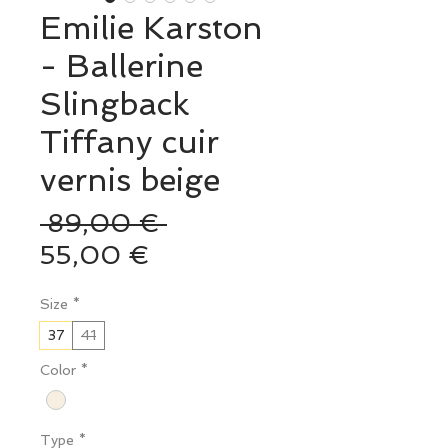
Emilie Karston
- Ballerine
Slingback
Tiffany cuir
vernis beige
Prix
 89,00 € 
Prix
original
55,00 €
promotionnel
Size
*
37
41
Color
*
Type
*