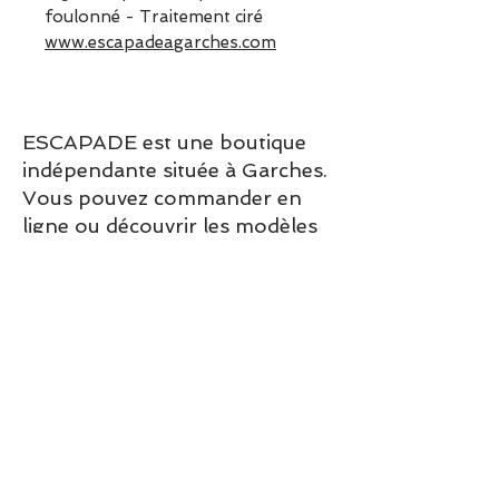
foulonné - Traitement ciré
www.escapadeagarches.com
ESCAPADE est une boutique
indépendante située à Garches.
Vous pouvez commander en
ligne ou découvrir les modèles
directement en boutique.
Sélection ESCAPADE à Garches
– un modèle pensé pour allier
confort, style et élégance au
quotidien.