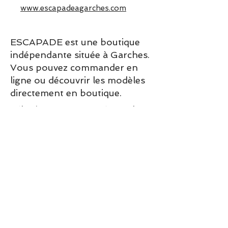
www.escapadeagarches.com
ESCAPADE est une boutique
indépendante située à Garches.
Vous pouvez commander en
ligne ou découvrir les modèles
directement en boutique.
Sélection ESCAPADE à Garches
– un modèle pensé pour allier
confort, style et élégance au
quotidien.