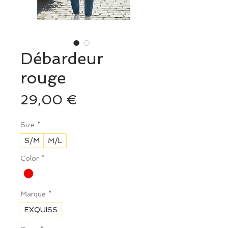
Débardeur
rouge
Prix
29,00 €
Size
*
S/M
M/L
Color
*
Marque
*
EXQUISS