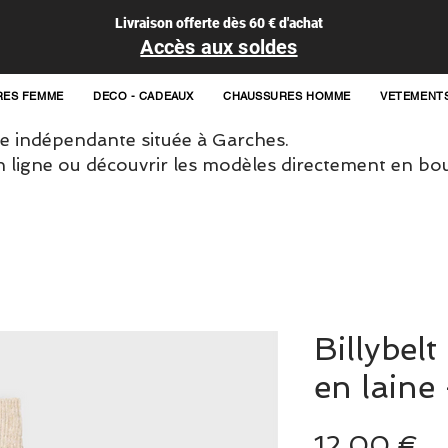
Livraison offerte dès 60 € d'achat
Accès aux soldes
RES FEMME
DECO - CADEAUX
CHAUSSURES HOMME
VETEMENT
 indépendante située à Garches.
igne ou découvrir les modèles directement en bou
Billybel
en laine 
Pr
12,00 €