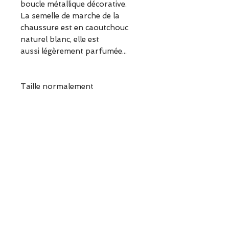
boucle métallique décorative.
La semelle de marche de la
chaussure est en caoutchouc
naturel blanc, elle est
aussi légèrement parfumée...
Taille normalement
ESCAPADE est une boutique
indépendante située à Garches.
Vous pouvez commander en
ligne ou découvrir les modèles
directement en boutique.
Sélection ESCAPADE à Garches
– un modèle pensé pour allier
confort, style et élégance au
quotidien.