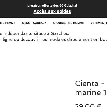
Livraison offerte dès 60 € d'achat
Accès aux soldes
RES FEMME
DECO - CADEAUX
CHAUSSURES HOMME
VETEMENT
 indépendante située à Garches.
igne ou découvrir les modèles directement en bou
Cienta -
marine 
P
29,00 €