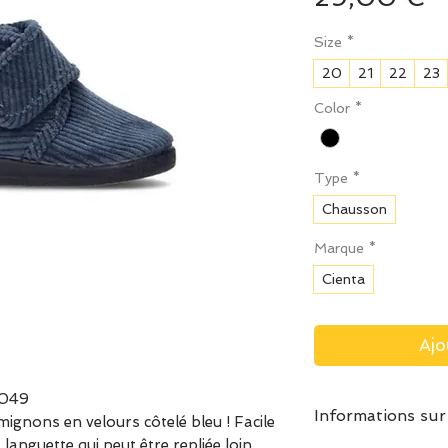
Size
*
20
21
22
23
Color
*
Type
*
Chausson
Marque
*
Cienta
Ajo
3049
Informations sur
gnons en velours côtelé bleu ! Facile
a languette qui peut être repliée loin