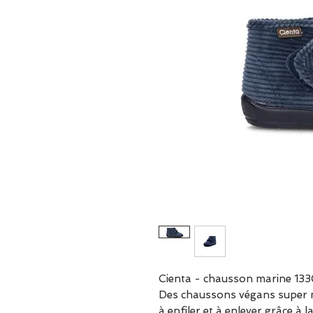
Cienta - chausson marine 13
Des chaussons végans super mi
à enfiler et à enlever grâce à l