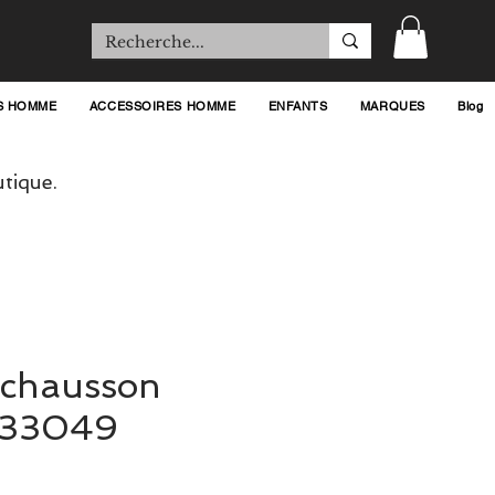
S HOMME
ACCESSOIRES HOMME
ENFANTS
MARQUES
Blog
tique.
 chausson
133049
rix