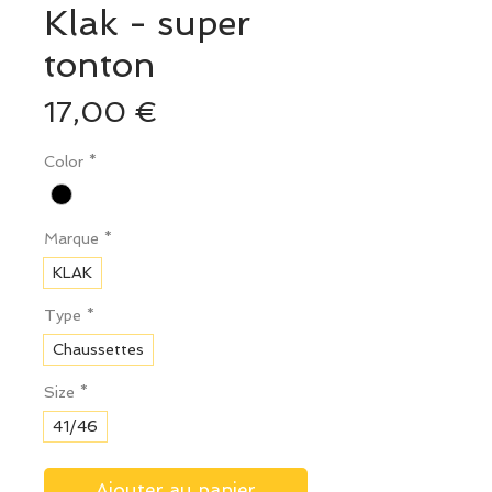
Klak - super
tonton
Prix
17,00 €
Color
*
Marque
*
KLAK
Type
*
Chaussettes
Size
*
41/46
Ajouter au panier