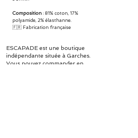
Composition
: 81% coton, 17%
polyamide, 2% élasthanne.
🇫🇷 Fabrication française
ESCAPADE est une boutique
indépendante située à Garches.
Vous pouvez commander en
ligne ou découvrir les modèles
directement en boutique.
Sélection ESCAPADE à Garches
– un modèle pensé pour allier
confort, style et élégance au
quotidien.