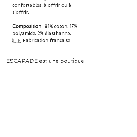
confortables, à offrir ou à
s’offrir.
Composition
: 81% coton, 17%
polyamide, 2% élasthanne.
🇫🇷 Fabrication française
ESCAPADE est une boutique
indépendante située à Garches.
Vous pouvez commander en
ligne ou découvrir les modèles
directement en boutique.
Sélection ESCAPADE à Garches
– un modèle pensé pour allier
confort, style et élégance au
quotidien.