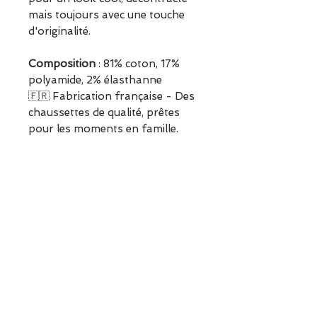
mais toujours avec une touche
d'originalité.
Composition
: 81% coton, 17%
polyamide, 2% élasthanne
🇫🇷 Fabrication française - Des
chaussettes de qualité, prêtes
pour les moments en famille.
ESCAPADE est une boutique
indépendante située à Garches.
Vous pouvez commander en
ligne ou découvrir les modèles
directement en boutique.
Sélection ESCAPADE à Garches
– un modèle pensé pour allier
confort, style et élégance au