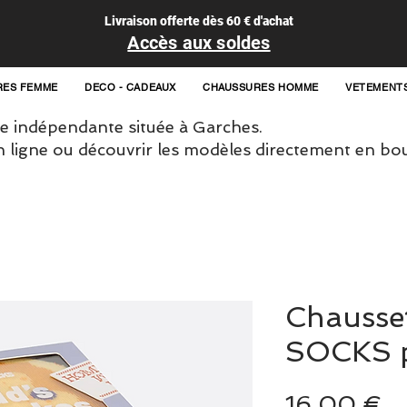
Livraison offerte dès 60 € d'achat
Accès aux soldes
RES FEMME
DECO - CADEAUX
CHAUSSURES HOMME
VETEMENT
 indépendante située à Garches.
igne ou découvrir les modèles directement en bou
Chausse
SOCKS 
Pr
16,00 €