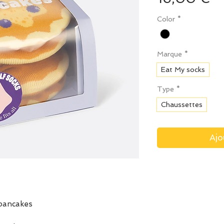
Color
*
Marque
*
Eat My socks
Type
*
Chaussettes
Ajo
pancakes