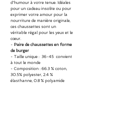
d'humour à votre tenue. Idéales
pour un cadeau insolite ou pour
exprimer votre amour pour la
nourriture de manière originale,
ces chaussettes sont un
véritable régal pour les yeux et le
cœur.
-
Paire de chaussettes en forme
de burger
- Taille unique : 36-45 convient
à tout le monde
- Composition : 66.3 % coton,
30.5% polyester, 2.4 %
élasthanne, 0.8 % polyamide
- Modèle de
chaussettes Eat My
Socks unisexe
- Livré dans un emballage
recyclé et recyclable
- Parfait pour un cadeau insolite