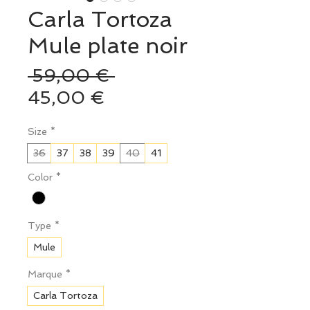
Carla Tortoza
Mule plate noir
Prix
 59,00 € 
Prix
original
45,00 €
promotionnel
Size
*
36
37
38
39
40
41
Color
*
Type
*
Mule
Marque
*
Carla Tortoza