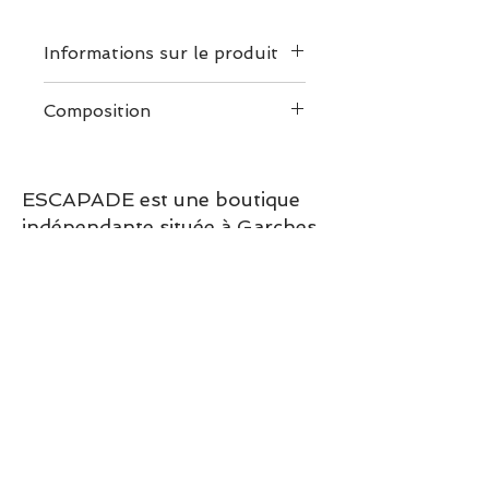
Informations sur le produit
Les créations Le Vent à la
Composition
Française sont confectionnées
avec soin, dans le but de vous
accompagner le plus
ESCAPADE est une boutique
longtemps possible à votre
indépendante située à Garches.
poignet.
Maillon en Plaqué Or 3
Vous pouvez commander en
microns
ligne ou découvrir les modèles
Longueur du maillon –
directement en boutique.
22mm
Sélection ESCAPADE à Garches
Épaisseur du maillon –
– un modèle pensé pour allier
3mm
confort, style et élégance au
Cordon ultra résistant
quotidien.
Diamètre du cordon –
2,5mm
Afin d'assurer pleinement sa