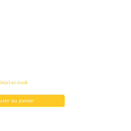
ix
icle(s) en stock
uter au panier