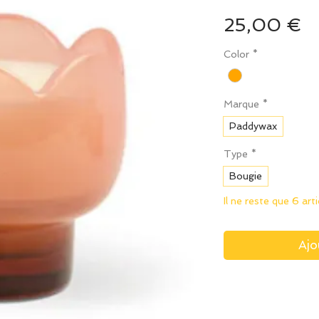
Pr
25,00 €
Color
*
Marque
*
Paddywax
Type
*
Bougie
Il ne reste que 6 art
Ajo