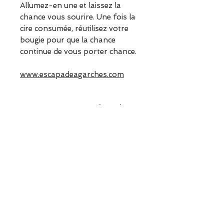
Allumez-en une et laissez la
chance vous sourire. Une fois la
cire consumée, réutilisez votre
bougie pour que la chance
continue de vous porter chance.
www.escapadeagarches.com
ESCAPADE est une boutique
indépendante située à Garches.
Vous pouvez commander en
ligne ou découvrir les modèles
directement en boutique.
Sélection ESCAPADE à Garches
– un modèle pensé pour allier
confort, style et élégance au
quotidien.