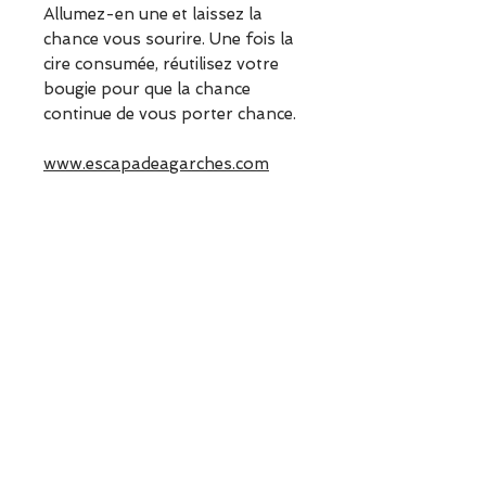
Allumez-en une et laissez la
chance vous sourire. Une fois la
cire consumée, réutilisez votre
bougie pour que la chance
continue de vous porter chance.
www.escapadeagarches.com
ESCAPADE est une boutique
indépendante située à Garches.
Vous pouvez commander en
ligne ou découvrir les modèles
directement en boutique.
Sélection ESCAPADE à Garches
– un modèle pensé pour allier
confort, style et élégance au
quotidien.