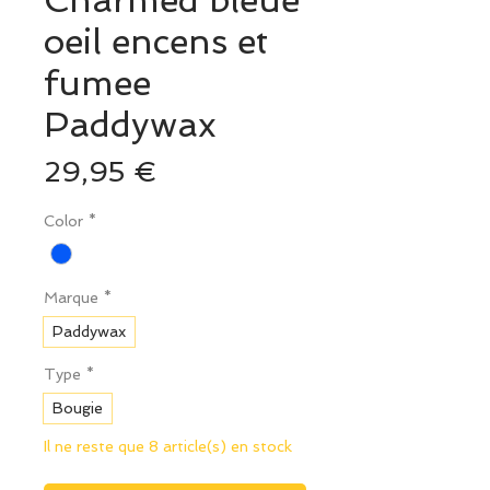
Charmed bleue
oeil encens et
fumee
Paddywax
Prix
29,95 €
Color
*
Marque
*
Paddywax
Type
*
Bougie
Il ne reste que 8 article(s) en stock