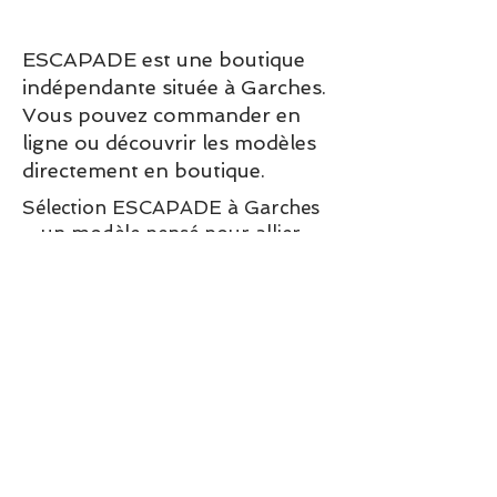
Bougie Adopo
Eye
parfumée à
l'encens coulée dans un
ESCAPADE est une boutique
sublime pot de couleur bleu
indépendante située à Garches.
et marron avec la
Vous pouvez commander en
représentation de l'oeil bleu
ligne ou découvrir les modèles
de la Grèce
directement en boutique.
Livré dans une boite cadeau -
226 gr - Peints à la main
Sélection ESCAPADE à Garches
– un modèle pensé pour allier
confort, style et élégance au
quotidien.