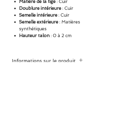
Matière de la tige
:
Cuir
Doublure intérieure
:
Cuir
Semelle intérieure
:
Cuir
Semelle extérieure
:
Matières
synthétiques
Hauteur talon
:
0 à 2 cm
Informations sur le produit
Chaussant : Nous vous
conseillons de prendre votre
ESCAPADE est une boutique
pointure habituelle.
indépendante située à Garches.
Vous pouvez commander en
ligne ou découvrir les modèles
directement en boutique.
Sélection ESCAPADE à Garches
– un modèle pensé pour allier