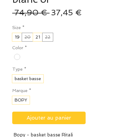
Prix
Prix
 74,90 € 
37,45 €
original
promotionnel
Size
*
19
20
21
22
Color
*
Type
*
basket basse
Marque
*
BOPY
Ajouter au panier
Bopy - basket basse Ritali