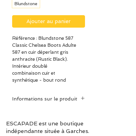
Blundstone
Ajouter au panier
Référence : Blundstone 587
Classic Chelsea Boots Adulte
587 en cuir déperlant gris
anthracite (Rustic Black).
Intérieur doublé
combinaison cuir et
synthétique - bout rond
Informations sur le produit
Classic Serie
À l’origine de la création de la
ESCAPADE est une boutique
marque en 1870, les boots
indépendante située à Garches.
Blundstone étaient destinées