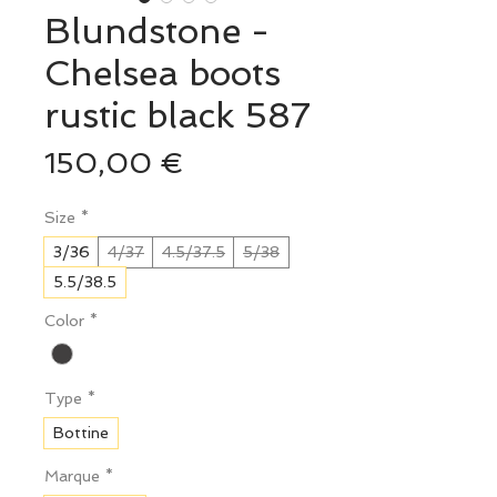
Blundstone -
Chelsea boots
rustic black 587
Prix
150,00 €
Size
*
3/36
4/37
4.5/37.5
5/38
5.5/38.5
Color
*
Type
*
Bottine
Marque
*