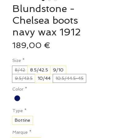
Blundstone -
Chelsea boots
navy wax 1912
Prix
189,00 €
Size
*
8/42
8.5/42.5
9/10
9.5/43.5
10/44
10.5/44.5-45
Color
*
Type
*
Bottine
Marque
*