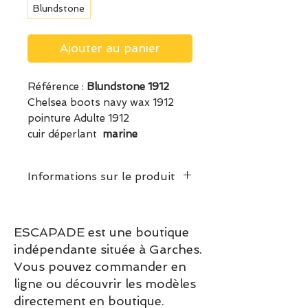
Blundstone
Ajouter au panier
Référence :
Blundstone 1912
Chelsea boots navy wax 1912
pointure Adulte 1912
cuir déperlant
marine
Informations sur le produit
Classic Series
Les Blundstone Sont des
ESCAPADE est une boutique
boots en cuir premium avec
indépendante située à Garches.
une bande élastique latérale.
Vous pouvez commander en
Elles s'associeront avec tous
ligne ou découvrir les modèles
vos vêtements, légères et
directement en boutique.
passe-partout.