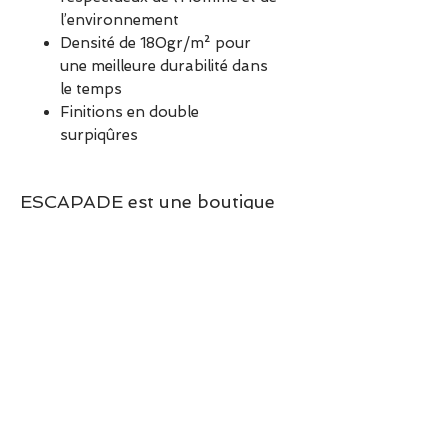
l’environnement
Densité de 180gr/m² pour
une meilleure durabilité dans
le temps
Finitions en double
surpiqûres
ESCAPADE est une boutique
indépendante située à Garches.
Vous pouvez commander en
ligne ou découvrir les modèles
directement en boutique.
Sélection ESCAPADE à Garches
– un modèle pensé pour allier
confort, style et élégance au
quotidien.