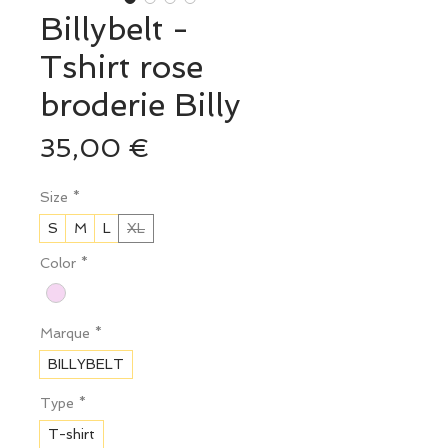
Billybelt -
Tshirt rose
broderie Billy
Prix
35,00 €
Size
*
S
M
L
XL
Color
*
Marque
*
BILLYBELT
Type
*
T-shirt