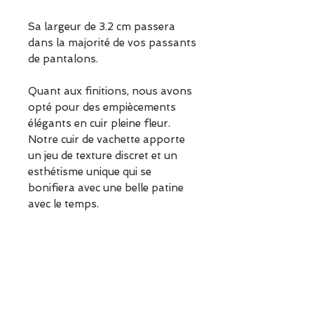
Sa largeur de 3.2 cm passera
dans la majorité de vos passants
de pantalons.
Quant aux finitions, nous avons
opté pour des empiècements
élégants en cuir pleine fleur.
Notre cuir de vachette apporte
un jeu de texture discret et un
esthétisme unique qui se
bonifiera avec une belle patine
avec le temps.
Informations sur le produit
Taille 1 :
Composition
tour de hanche 85 à 95 cm,
convient pour les tailles de
Cuir de vachette