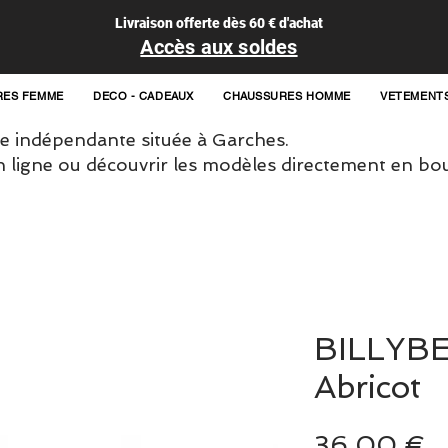
Livraison offerte dès 60 € d'achat
Accès aux soldes
RES FEMME
DECO - CADEAUX
CHAUSSURES HOMME
VETEMENT
 indépendante située à Garches.
igne ou découvrir les modèles directement en bou
BILLYBE
Abricot
P
36,00 €