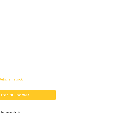
cle(s) en stock
uter au panier
 le produit