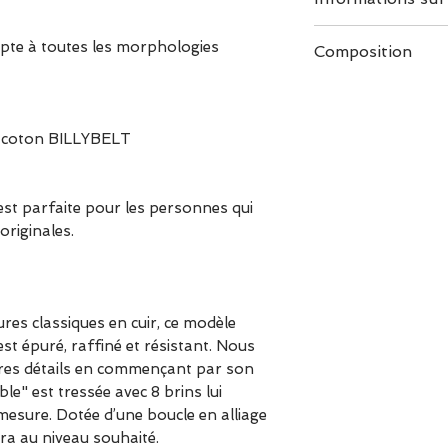
Taille 1 :
apte à toutes les morphologies
Composition
tour de hanche 8
les tailles de pa
Cuir de vachette
T38 / S/M
100% naturel, no
T40 /M
reconnu pour sa 
n coton BILLYBELT
T42 / M/L
patine qui se bo
T44 / L
avons également 
est parfaite pour les personnes qui
embossage notre 
 originales.
du cuir.
48% de Polyprop
Nous avons sélec
ures classiques en cuir, ce modèle
pour son extrême
est épuré, raffiné et résistant. Nous
résistance.
res détails en commençant par son
able" est tressée avec 8 brins lui
52% d’élastique
mesure. Dotée d’une boucle en alliage
L'élastique est 
dra au niveau souhaité.