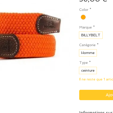
Color
*
Marque
*
BILLYBELT
Catégorie
*
Homme
Type
*
ceinture
Il ne reste que 1 arti
Ajo
Informations sur