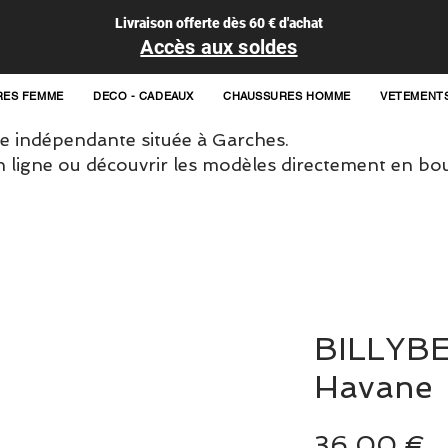
Livraison offerte dès 60 € d'achat
Accès aux soldes
RES FEMME
DECO - CADEAUX
CHAUSSURES HOMME
VETEMENT
 indépendante située à Garches.
igne ou découvrir les modèles directement en bou
BILLYBE
Havane
P
36,00 €