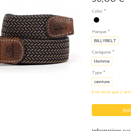
Color
*
Marque
*
BILLYBELT
Catégorie
*
Homme
Type
*
ceinture
Il ne reste que 2 art
Ajo
Informations sur