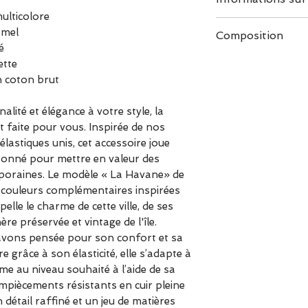
multicolore
Taille 1 :
amel
Composition
tour de hanche 8
é
les tailles de pa
Cuir de vachette
ette
T38 / S/M
100% naturel, no
n coton brut
T40 /M
reconnu pour sa 
T42 / M/L
patine qui se bo
nalité et élégance à votre style, la
T44 / L
t faite pour vous. Inspirée de nos
avons également 
lastiques unis, cet accessoire joue
embossage notre 
vronné pour mettre en valeur des
du cuir.
poraines. Le modèle « La Havane» de
 couleurs complémentaires inspirées
48% de Polyprop
pelle le charme de cette ville, de ses
Nous avons sélec
re préservée et vintage de l'île.
pour son extrême
’avons pensée pour son confort et sa
résistance.
e grâce à son élasticité, elle s’adapte à
rme au niveau souhaité à l’aide de sa
52% d’élastique
empiècements résistants en cuir pleine
L'élastique est 
détail raffiné et un jeu de matières