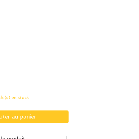
icle(s) en stock
uter au panier
 le produit